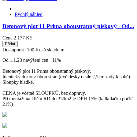
Rychlý náhled
Betonový plot 11 Prima oboustranný pískový - Od...
Cena
2 177 Kč
Přidat
Dostupnost:
100 Kusů skladem:
Od 1.1.23 navýšení cen +11%
Betonový plot 11 Prima oboustranný pískový.
Identický dekor z obou stran (dvě desky o síle 2,5cm zady k sobě)
Sloupky hladké.
CENA je včetně SLOUPKŮ, bez dopravy.
Při montáži na klíč u RD do 350m2 je DPH 15% (kalkulačka počítá
21%)