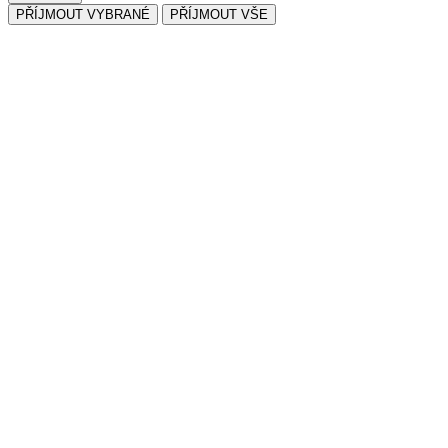
PŘÍJMOUT VYBRANÉ
PŘÍJMOUT VŠE
Klademe důraz
na kvalitu našeho zboží
NAVŠTIVTE NÁS
Pražská, 28104 Plaňany
VEŠKERÉ PLOTY
jsou naší vlastní výroby
SPOKOJENÝ ZÁKAZNÍK