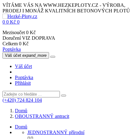
VÍTÁME VÁS NA WWW.HEZKEPLOTY.CZ - VÝROBA,
PRODEJ I MONÁŽ KVALITNÍCH BETONOVÝCH PLOTŮ
0
0 Kč
0
Mezisoučet
0 Kč
Doručení
VIZ DOPRAVA
Celkem
0 Kč
Poptávka
Váš účet
expand_more
Váš účet
Poptávka
Přihlásit
(+420) 724 824 104
Domů
OBOUSTRANNÝ antracit
Domů
JEDNOSTRANNÝ přírodní

