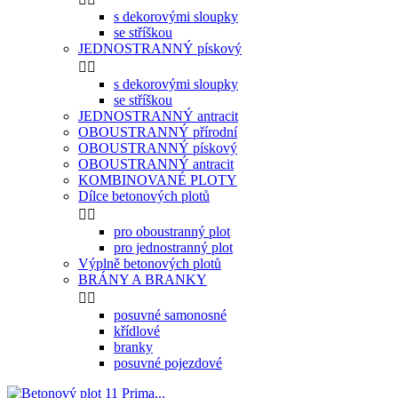
s dekorovými sloupky
se stříškou
JEDNOSTRANNÝ pískový


s dekorovými sloupky
se stříškou
JEDNOSTRANNÝ antracit
OBOUSTRANNÝ přírodní
OBOUSTRANNÝ pískový
OBOUSTRANNÝ antracit
KOMBINOVANÉ PLOTY
Dílce betonových plotů


pro oboustranný plot
pro jednostranný plot
Výplně betonových plotů
BRÁNY A BRANKY


posuvné samonosné
křídlové
branky
posuvné pojezdové