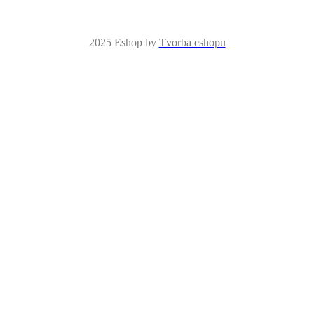
je pro nás prioritou
2025 Eshop by
Tvorba eshopu