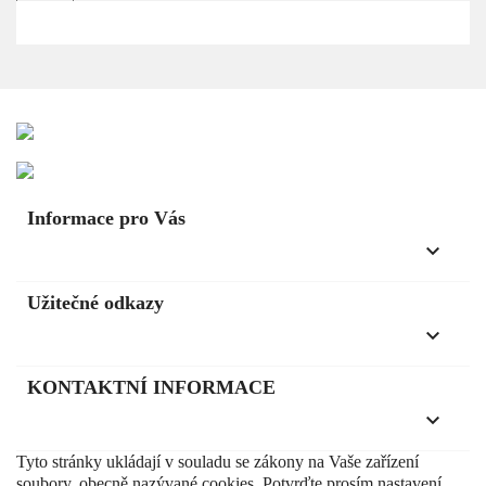
Informace pro Vás
keyboard_arrow_down
Užitečné odkazy
keyboard_arrow_down
KONTAKTNÍ INFORMACE
keyboard_arrow_down
Tyto stránky ukládají v souladu se zákony na Vaše zařízení
soubory, obecně nazývané cookies. Potvrďte prosím nastavení