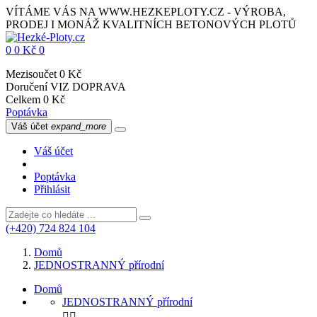
VÍTÁME VÁS NA WWW.HEZKEPLOTY.CZ - VÝROBA,
PRODEJ I MONÁŽ KVALITNÍCH BETONOVÝCH PLOTŮ
0
0 Kč
0
Mezisoučet
0 Kč
Doručení
VIZ DOPRAVA
Celkem
0 Kč
Poptávka
Váš účet
expand_more
Váš účet
Poptávka
Přihlásit
(+420) 724 824 104
Domů
JEDNOSTRANNÝ přírodní
Domů
JEDNOSTRANNÝ přírodní

