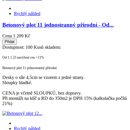
Rychlý náhled
Betonový plot 11 jednostranný přírodní - Od...
Cena
1 209 Kč
Přidat
Dostupnost:
100 Kusů skladem:
Od 1.1.23 navýšení cen +11%
Betonový plot 11 jednostranný přírodní.
Desky o síle 4,5cm se vzorem z jedné strany.
Sloupky hladké.
CENA je včetně SLOUPKŮ, bez dopravy.
Při montáži na klíč u RD do 350m2 je DPH 15% (kalkulačka počítá
21%)
Rychlý náhled