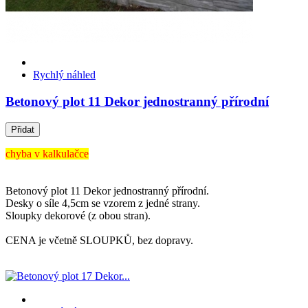
Rychlý náhled
Betonový plot 11 Dekor jednostranný přírodní
Přidat
chyba v kalkulačce
Betonový plot 11 Dekor jednostranný přírodní.
Desky o síle 4,5cm se vzorem z jedné strany.
Sloupky dekorové (z obou stran).
CENA je včetně SLOUPKŮ, bez dopravy.