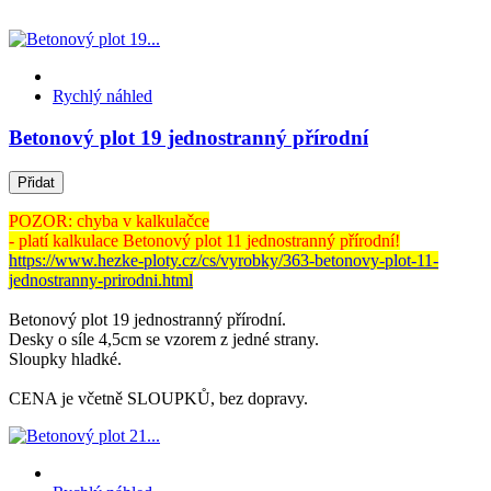
Rychlý náhled
Betonový plot 19 jednostranný přírodní
Přidat
POZOR: chyba v kalkulačce
- platí kalkulace Betonový plot 11 jednostranný přírodní!
https://www.hezke-ploty.cz/cs/vyrobky/363-betonovy-plot-11-
jednostranny-prirodni.html
Betonový plot 19 jednostranný přírodní.
Desky o síle 4,5cm se vzorem z jedné strany.
Sloupky hladké.
CENA je včetně SLOUPKŮ, bez dopravy.