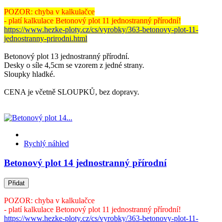
POZOR: chyba v kalkulačce
- platí kalkulace Betonový plot 11 jednostranný přírodní!
https://www.hezke-ploty.cz/cs/vyrobky/363-betonovy-plot-11-
jednostranny-prirodni.html
Betonový plot 13 jednostranný přírodní.
Desky o síle 4,5cm se vzorem z jedné strany.
Sloupky hladké.
CENA je včetně SLOUPKŮ, bez dopravy.
Rychlý náhled
Betonový plot 14 jednostranný přírodní
Přidat
POZOR: chyba v kalkulačce
- platí kalkulace Betonový plot 11 jednostranný přírodní!
https://www.hezke-ploty.cz/cs/vyrobky/363-betonovy-plot-11-