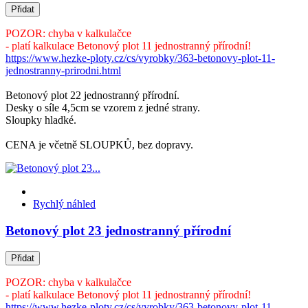
Přidat
POZOR: chyba v kalkulačce
- platí kalkulace Betonový plot 11 jednostranný přírodní!
https://www.hezke-ploty.cz/cs/vyrobky/363-betonovy-plot-11-
jednostranny-prirodni.html
Betonový plot 22 jednostranný přírodní.
Desky o síle 4,5cm se vzorem z jedné strany.
Sloupky hladké.
CENA je včetně SLOUPKŮ, bez dopravy.
Rychlý náhled
Betonový plot 23 jednostranný přírodní
Přidat
POZOR: chyba v kalkulačce
- platí kalkulace Betonový plot 11 jednostranný přírodní!
https://www.hezke-ploty.cz/cs/vyrobky/363-betonovy-plot-11-