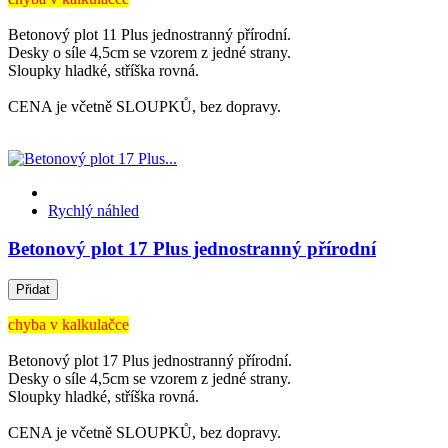
Betonový plot 11 Plus jednostranný přírodní.
Desky o síle 4,5cm se vzorem z jedné strany.
Sloupky hladké
, stříška rovná.
CENA je včetně SLOUPKŮ, bez dopravy.
Rychlý náhled
Betonový plot 17 Plus jednostranný přírodní
Přidat
chyba v kalkulačce
Betonový plot 17 Plus jednostranný přírodní.
Desky o síle 4,5cm se vzorem z jedné strany.
Sloupky hladké
, stříška rovná.
CENA je včetně SLOUPKŮ, bez dopravy.