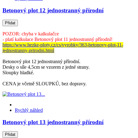
Betonový plot 12 jednostranný přírodní
Přidat
POZOR: chyba v kalkulačce
- platí kalkulace Betonový plot 11 jednostranný přírodní!
https://www.hezke-ploty.cz/cs/vyrobky/363-betonovy-plot-11-
jednostranny-prirodni.html
Betonový plot 12 jednostranný přírodní.
Desky o síle 4,5cm se vzorem z jedné strany.
Sloupky hladké.
CENA je včetně SLOUPKŮ, bez dopravy.
Rychlý náhled
Betonový plot 13 jednostranný přírodní
Přidat