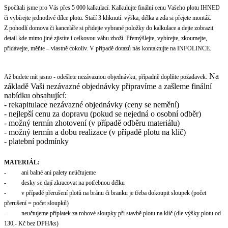
Spočítali jsme pro Vás přes 5 000 kalkulací. Kalkulujte finální cenu Vašeho plotu IHNED
či vybírejte jednotlivé dílce plotu. Stačí 3 kliknutí: výška, délka a zda si přejete montáž.
Z pohodlí domova či kanceláře si přidejte vybrané položky do kalkulace a dejte zobrazit
detail kde mimo jiné zjistíte i celkovou váhu zboží.
Přemýšlejte, vybírejte, zkoumejte,
přidávejte, měňte – vlastně cokoliv. V případě dotazů nás kontaktujte na INFOLINCE.
Na
Až budete mít jasno - odešlete nezávaznou objednávku, případně doplňte požadavek.
základě Vaši nezávazné objednávky připravíme a zašleme finální
nabídku obsahující:
- rekapitulace nezávazné objednávky (ceny se nemění)
- nejlepší cenu za dopravu (pokud se nejedná o osobní odběr)
- možný termín zhotovení (v případě odběru materiálu)
- možný termín a dobu realizace (v případě plotu na klíč)
- platební podmínky
MATERIÁL:
- ani balné ani palety neúčtujeme
- desky se dají zkracovat na potřebnou délku
- v případě přerušení plotů na bránu či branku je třeba dokoupit sloupek (počet
přerušení = počet sloupků)
- neučtujeme příplatek za rohové sloupky při stavbě plotu na klíč (dle výšky plotu od
130,- Kč bez DPH/ks)