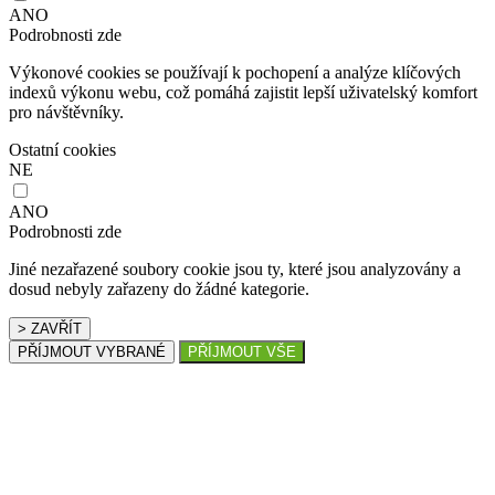
ANO
Podrobnosti zde
Výkonové cookies se používají k pochopení a analýze klíčových
indexů výkonu webu, což pomáhá zajistit lepší uživatelský komfort
pro návštěvníky.
Ostatní cookies
NE
ANO
Podrobnosti zde
Jiné nezařazené soubory cookie jsou ty, které jsou analyzovány a
dosud nebyly zařazeny do žádné kategorie.
> ZAVŘÍT
PŘÍJMOUT VYBRANÉ
PŘÍJMOUT VŠE
Klademe důraz
na kvalitu našeho zboží