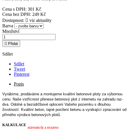
Cena s DPH: 301 Kč
Cena bez DPH: 249 Kč
Dostupnost:

viz aktuality
Barva
Množství

Přidat
Sdílet
Sdílet
Tweet
Pinterest
Popis
Vyrábíme, prodáváme a montujeme kvalitní betonové ploty za výbornou
cenu.
Naše vstřícnost přenese betonový plot z internetu na zahradu raz-
dva.
Odolné a bezúdržbové oplocení Vašeho pozemku s dlouhou
životností. Kvalitní beton, tajné posílení betonu a vynikající zpracování od
přímého výrobce betonových plotů.
KALKULACE
JEDNODUŠE A SNADNO