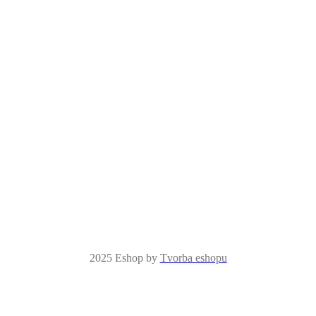
NAVŠTIVTE NÁS
Pražská, 28104 Plaňany
VEŠKERÉ PLOTY
jsou naší vlastní výroby
SPOKOJENÝ ZÁKAZNÍK
je pro nás prioritou
2025 Eshop by
Tvorba eshopu