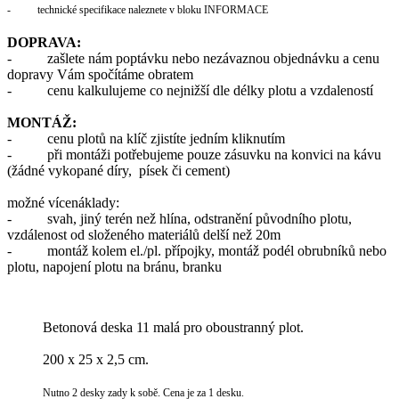
- technické specifikace naleznete v bloku INFORMACE
DOPRAVA:
- zašlete nám poptávku nebo nezávaznou objednávku a cenu
dopravy Vám spočítáme obratem
- cenu kalkulujeme co nejnižší dle délky plotu a vzdaleností
MONTÁŽ:
- cenu plotů na klíč zjistíte jedním kliknutím
- při montáži potřebujeme pouze zásuvku na konvici na kávu
(žádné vykopané díry, písek či cement)
možné vícenáklady:
-
svah, jiný terén než hlína, odstranění původního plotu,
vzdálenost od složeného materiálů delší než 20m
- montáž kolem el./pl. přípojky, montáž podél obrubníků nebo
plotu, napojení plotu na bránu, branku
Betonová deska 11 malá pro oboustranný plot.
200 x 25 x 2,5 cm.
Nutno 2 desky zady k sobě. Cena je za 1 desku.