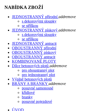
NABÍDKA ZBOŽÍ
JEDNOSTRANNÝ přírodní
add
remove
s dekorovými sloupky
se stříškou
JEDNOSTRANNÝ pískový
add
remove
s dekorovými sloupky
se stříškou
JEDNOSTRANNÝ antracit
OBOUSTRANNÝ přírodní
OBOUSTRANNÝ pískový
OBOUSTRANNÝ antracit
KOMBINOVANÉ PLOTY
Dílce betonových plotů
add
remove
pro oboustranný plot
pro jednostranný plot
Výplně betonových plotů
BRÁNY A BRANKY
add
remove
posuvné samonosné
křídlové
branky
posuvné pojezdové
ÚVOD