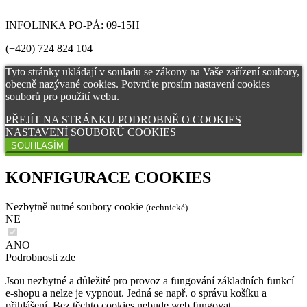
INFOLINKA PO-PÁ: 09-15H
(+420) 724 824 104
Tyto stránky ukládají v souladu se zákony na Vaše zařízení soubory,
obecně nazývané cookies. Potvrďte prosím nastavení cookies
souborů pro použití webu.
PŘEJÍT NA STRÁNKU PODROBNĚ O COOKIES
NASTAVENÍ SOUBORŮ COOKIES
SOUHLASÍM
KONFIGURACE COOKIES
Nezbytně nutné soubory cookie
(technické)
NE
ANO
Podrobnosti zde
Jsou nezbytné a důležité pro provoz a fungování základních funkcí
e-shopu a nelze je vypnout. Jedná se např. o správu košíku a
přihlášení. Bez těchto cookies nebude web fungovat.