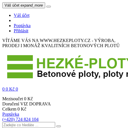
Váš účet
expand_more
Váš účet
Poptávka
Přihlásit
VÍTÁME VÁS NA WWW.HEZKEPLOTY.CZ - VÝROBA,
PRODEJ I MONÁŽ KVALITNÍCH BETONOVÝCH PLOTŮ
0
0 Kč
0
Mezisoučet
0 Kč
Doručení
VIZ DOPRAVA
Celkem
0 Kč
Poptávka
(+420) 724 824 104